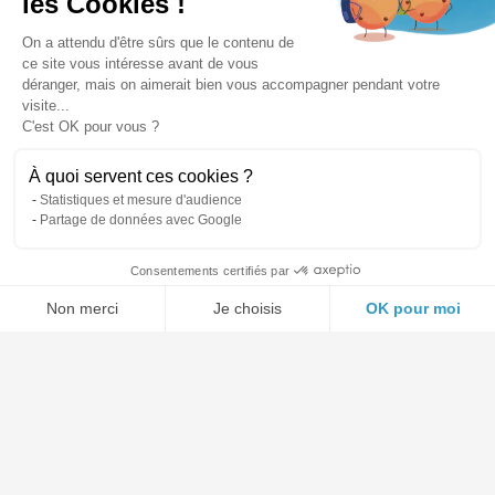
les Cookies !
On a attendu d'être sûrs que le contenu de
ce site vous intéresse avant de vous
déranger, mais on aimerait bien vous accompagner pendant votre
visite...
C'est OK pour vous ?
À quoi servent ces cookies ?
Statistiques et mesure d'audience
Partage de données avec Google
Consentements certifiés par
Non merci
Je choisis
OK pour moi
Axeptio consent
Plateforme de Gestion du Consentement : Personnalisez vos O
Notre plateforme vous permet d'adapter et de gérer vos paramètr