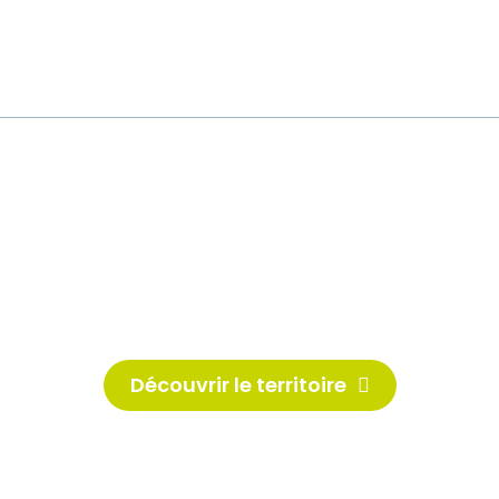
Bienvenue dans le
Nogentais
& la Vallée de la Seine !
Découvrir le territoire