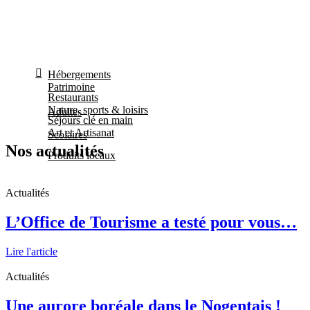
Hébergements
Patrimoine
Restaurants
Nature, sports & loisirs
Adultes
Séjours clé en main
Art et Artisanat
Scolaires
Nos actualités
Produits locaux
Actualités
L’Office de Tourisme a testé pour vous…
Lire l'article
Actualités
Une aurore boréale dans le Nogentais !