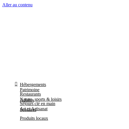
Aller au contenu
Hébergements
Patrimoine
Restaurants
Nature, sports & loisirs
Adultes
Séjours clé en main
Art et Artisanat
Scolaires
Produits locaux