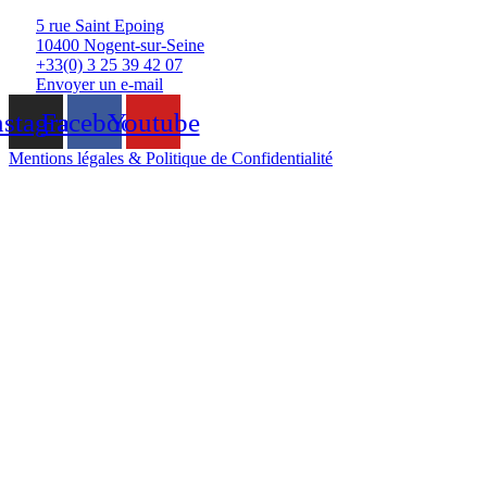
5 rue Saint Epoing
10400 Nogent-sur-Seine
+33(0) 3 25 39 42 07
Envoyer un e-mail
nstagram
Facebook
Youtube
Mentions légales & Politique de Confidentialité