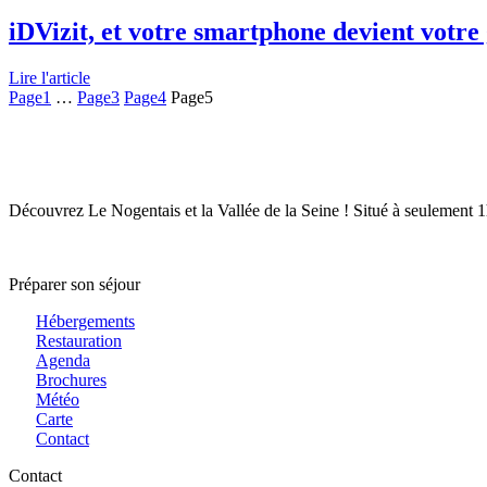
iDVizit, et votre smartphone devient votre
Lire l'article
Page
1
…
Page
3
Page
4
Page
5
Découvrez Le Nogentais et la Vallée de la Seine ! Situé à seulement 1
Préparer son séjour
Hébergements
Restauration
Agenda
Brochures
Météo
Carte
Contact
Contact